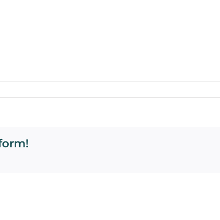
o3
form!