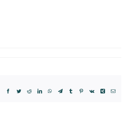
Facebook
Twitter
Reddit
LinkedIn
WhatsApp
Telegram
Tumblr
Pinterest
Vk
Xing
Email